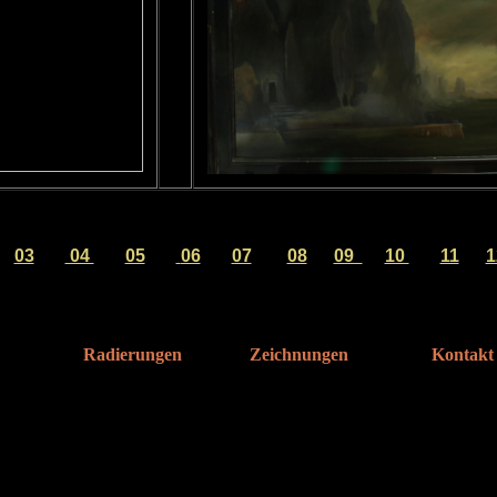
03
04
05
06
07
08
09
10
11
1
Radierungen
Zeichnungen
Kontakt